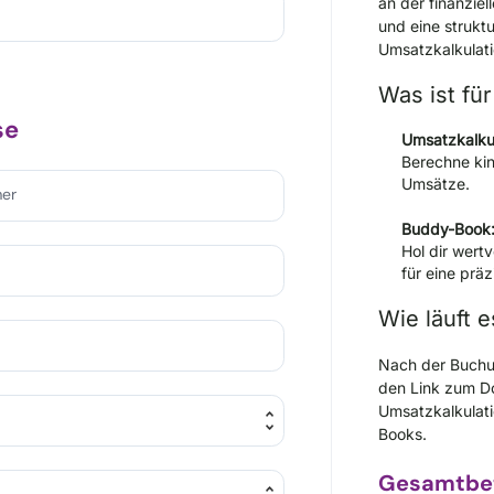
an der finanziel
und eine struktu
Umsatzkalkulati
Was ist für
se
Umsatzkalkul
Berechne kin
Umsätze.
er
Buddy-Book
Hol dir wert
für eine präz
Wie läuft e
Nach der Buchu
den Link zum D
Umsatzkalkulati
Books.
Gesamtbe