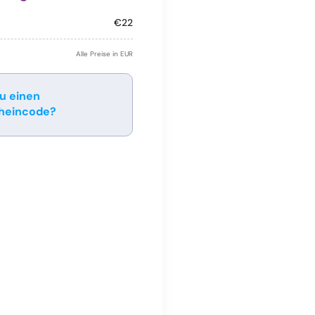
€22
Alle Preise in EUR
u einen
heincode?
Anwenden