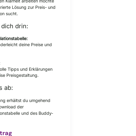
len Klarheit arbeiten möchte
rierte Lösung zur Preis- und
on sucht.
 dich drin:
ationstabelle:
derleicht deine Preise und
:
volle Tipps und Erklärungen
ise Preisgestaltung.
s ab:
ng erhältst du umgehend
ownload der
onstabelle und des Buddy-
trag